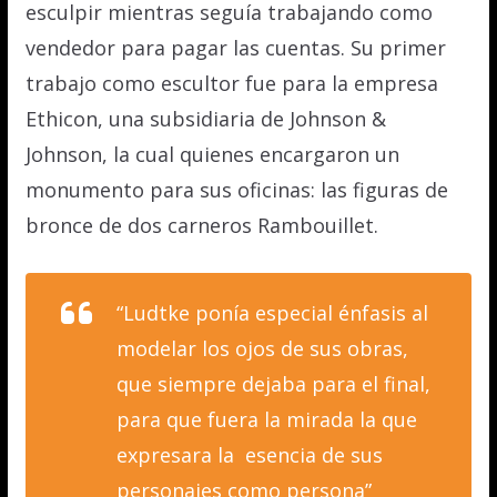
esculpir mientras seguía trabajando como
vendedor para pagar las cuentas. Su primer
trabajo como escultor fue para la empresa
Ethicon, una subsidiaria de Johnson &
Johnson, la cual quienes encargaron un
monumento para sus oficinas: las figuras de
bronce de dos carneros Rambouillet.
“Ludtke ponía especial énfasis al
modelar los ojos de sus obras,
que siempre dejaba para el final,
para que fuera la mirada la que
expresara la
esencia de sus
personajes como persona”