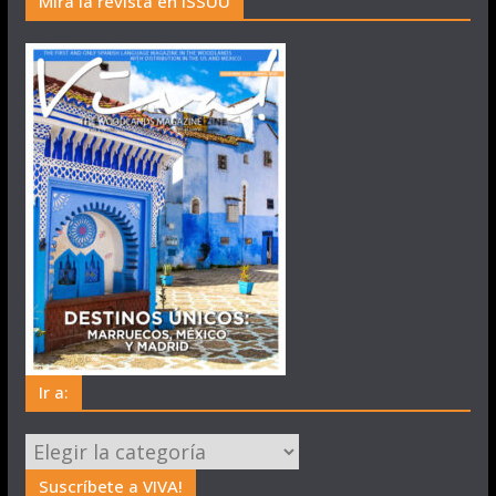
Mira la revista en ISSUU
Ir a:
Ir
a:
Suscríbete a VIVA!