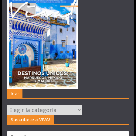
Ir a:
Ir
a:
Suscríbete a VIVA!