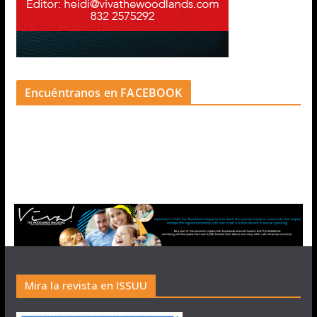
Encuéntranos en FACEBOOK
Mira la revista en ISSUU