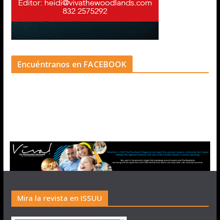
Encuéntranos en FACEBOOK
Mira la revista en ISSUU